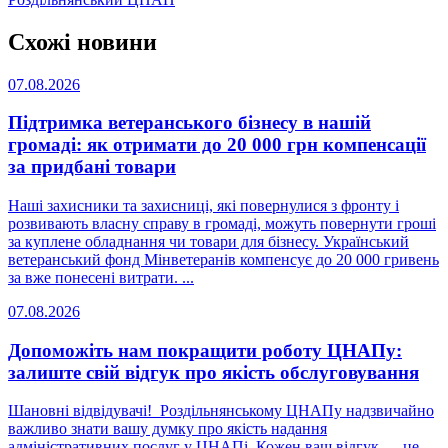
Схожі новини
07.08.2026
Підтримка ветеранського бізнесу в нашій
громаді: як отримати до 20 000 грн компенсації
за придбані товари
Наші захисники та захисниці, які повернулися з фронту і
розвивають власну справу в громаді, можуть повернути гроші
за куплене обладнання чи товари для бізнесу. Український
ветеранський фонд Мінветеранів компенсує до 20 000 гривень
за вже понесені витрати. ...
07.08.2026
Допоможіть нам покращити роботу ЦНАПу:
залиште свій відгук про якість обслуговування
Шановні відвідувачі! Роздільнянському ЦНАПу надзвичайно
важливо знати вашу думку про якість надання
адміністративних послуг у ЦНАПі. Кожен ваш відгук — це