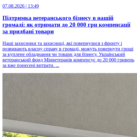
07.08.2026 | 13:49
Підтримка ветеранського бізнесу в нашій
громаді: як отримати до 20 000 грн компенсації
за придбані товари
Наші захисники та захисниці, які повернулися з фронту і
розвивають власну справу в громаді, можуть повернути гроші
за куплене обладнання чи товари для бізнесу. Український
ветеранський фонд Мінветеранів компенсує до 20 000 гривень
за вже понесені витрати. ...