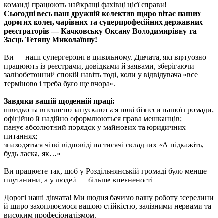
команді працюють найкращі фахівці цієї справи!
Сьогодні весь наш дружній колектив щиро вітає наших
дорогих колег, чарівних та суперпрофесійних державних
реєстраторів — Качковську Оксану Володимирівну та
Заєць Тетяну Миколаївну!
Ви — наші супергероїні в цивільному. Дівчата, які віртуозно
працюють із реєстрами, довідками й заявами, зберігаючи
залізобетонний спокій навіть тоді, коли у відвідувача «все
терміново і треба було ще вчора».
Завдяки вашій щоденній праці:
швидко та впевнено запускаються нові бізнеси нашої громади;
офіційно й надійно оформлюються права мешканців;
панує абсолютний порядок у майнових та юридичних
питаннях;
знаходяться чіткі відповіді на тисячі складних «А підкажіть,
будь ласка, як…»
Ви працюєте так, щоб у Роздільнянській громаді було менше
плутанини, а у людей — більше впевненості.
Дорогі наші дівчата! Ми щодня бачимо вашу роботу зсередини
й щиро захоплюємося вашою стійкістю, залізними нервами та
високим професіоналізмом.