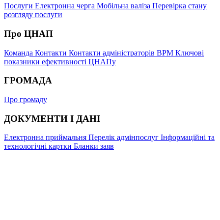
Послуги
Електронна черга
Мобільна валіза
Перевірка стану
розгляду послуги
Про ЦНАП
Команда
Контакти
Контакти адміністраторів ВРМ
Ключові
показники ефективності ЦНАПу
ГРОМАДА
Про громаду
ДОКУМЕНТИ І ДАНІ
Електронна приймальня
Перелік адмінпослуг
Інформаційні та
технологічні картки
Бланки заяв