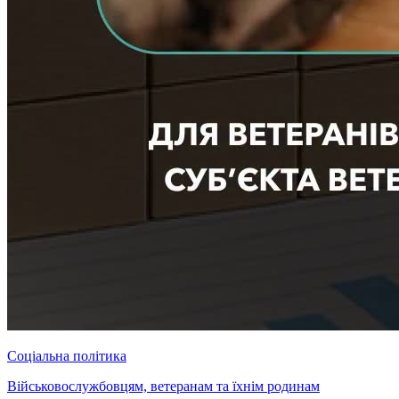
Соціальна політика
Військовослужбовцям, ветеранам та їхнім родинам