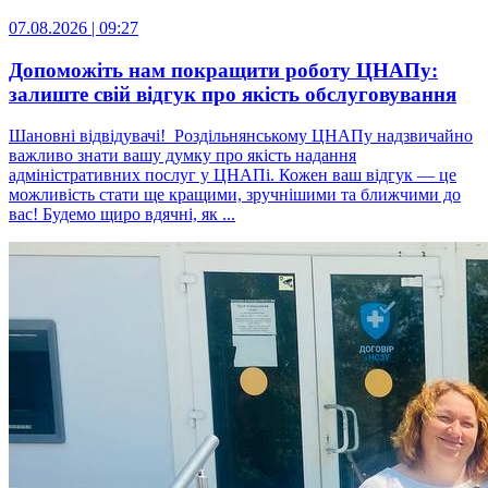
07.08.2026 | 09:27
Допоможіть нам покращити роботу ЦНАПу:
залиште свій відгук про якість обслуговування
Шановні відвідувачі! Роздільнянському ЦНАПу надзвичайно
важливо знати вашу думку про якість надання
адміністративних послуг у ЦНАПі. Кожен ваш відгук — це
можливість стати ще кращими, зручнішими та ближчими до
вас! Будемо щиро вдячні, як ...