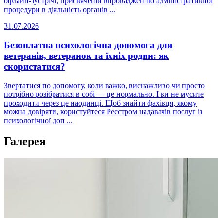
офлайн-зустрічі, присвяченій впровадженню адміністративної
процедури в діяльність органів ...
31.07.2026
Безоплатна психологічна допомога для
ветеранів, ветеранок та їхніх родин: як
скористатися?
Звертатися по допомогу, коли важко, виснажливо чи просто
потрібно розібратися в собі — це нормально. І ви не мусите
проходити через це наодинці. Щоб знайти фахівця, якому
можна довіряти, користуйтеся Реєстром надавачів послуг із
психологічної доп ...
Галерея