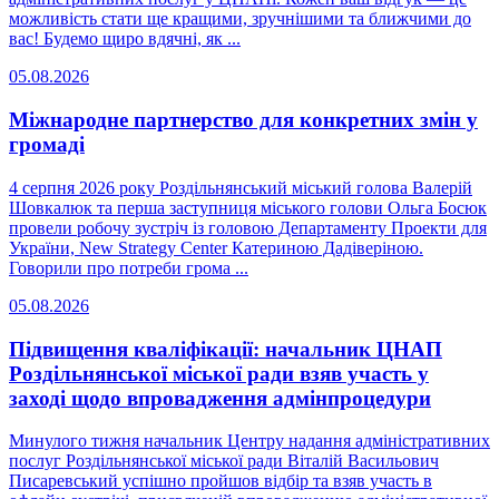
можливість стати ще кращими, зручнішими та ближчими до
вас! Будемо щиро вдячні, як ...
05.08.2026
Міжнародне партнерство для конкретних змін у
громаді
4 серпня 2026 року Роздільнянський міський голова Валерій
Шовкалюк та перша заступниця міського голови Ольга Босюк
провели робочу зустріч із головою Департаменту Проекти для
України, New Strategy Center Катериною Дадіверіною.
Говорили про потреби грома ...
05.08.2026
Підвищення кваліфікації: начальник ЦНАП
Роздільнянської міської ради взяв участь у
заході щодо впровадження адмінпроцедури
Минулого тижня начальник Центру надання адміністративних
послуг Роздільнянської міської ради Віталій Васильович
Писаревський успішно пройшов відбір та взяв участь в