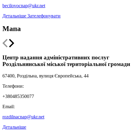
becilovocnap@ukr.net
Детальніше
Зателефонувати
Мапа
Leaflet
|
Мінрегіон
;
qgis2web
·
QGIS
©
OSM UA volunteer's server
+
Центр надання адміністративних послуг
Роздільнянської міської територіальної громади
−
67400, Роздільна, вулиця Європейська, 44
Телефони:
+380485350077
Email:
rozdilnacnap@ukr.net
Детальніше