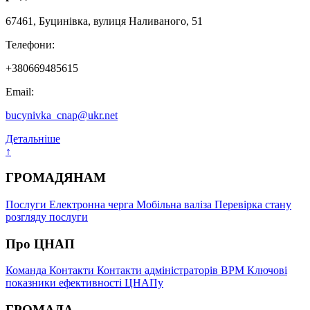
67461, Буцинівка, вулиця Наливаного, 51
Телефони:
+380669485615
Email:
bucynivka_cnap@ukr.net
Детальніше
↑
ГРОМАДЯНАМ
Послуги
Електронна черга
Мобільна валіза
Перевірка стану
розгляду послуги
Про ЦНАП
Команда
Контакти
Контакти адміністраторів ВРМ
Ключові
показники ефективності ЦНАПу
ГРОМАДА